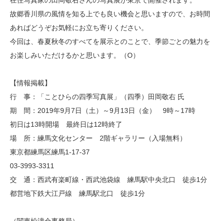
故郷香川県の風情を知る上でも良い機会と思いますので、お時間
あればどうぞお気軽にお立ち寄りください。
今回は、春夏秋冬のすべてを展示とのことで、季節ごとの魅力を
お楽しみいただけるかと思います。（O）
【情報掲載】
行 事：「ことひらの四季写真展」（四季）田岡敬右 氏
期 間：2019年9月7日（土）～9月13日（金） 9時～17時
初日は13時開場 最終日は12時終了
場 所：練馬文化センター 2階ギャラリー（入場無料）
東京都練馬区練馬1-17-37
03-3993-3311
交 通：西武有楽町線・西武池袋線 練馬駅中央北口 徒歩1分
都営地下鉄大江戸線 練馬駅北口 徒歩1分
（関東松濤会事務局）