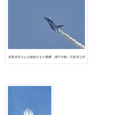
浅香光司さんが操縦する６番機 瀬戸大橋～宇多津上空