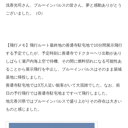
浅香光司さん、ブルーインパルスの皆さん、夢と感動ありがとう
ございました。（O）
【飛行メモ】飛行ルート最終地の善通寺駐屯地で10分間展示飛行
する予定でしたが、予定時刻に善通寺でドクターヘリ出動があり
しばらく瀬戸内海上空で待機、その間に燃料切れになる可能性あ
ることから展示飛行を中止し、ブルーインパルスはそのまま築城
基地に帰投しました。
善通寺駐屯地では3万人近い観客がいて大混雑でした。なお、前
日の予行飛行では善通寺駐屯地まですべて飛行しました。
地元香川県ではブルーインパルスで盛り上がりその存在は大きい
ものと感じました。