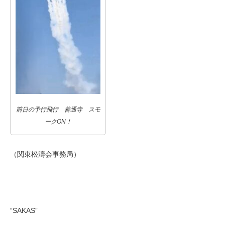
前日の予行飛行 善通寺 スモ
ークON！
（関東松濤会事務局）
“SAKAS”