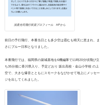
浅香光司飛行班員プロフィール HPから
前日の予行飛行、本番当日とも多少空は霞むも晴天に恵まれ、ま
さにブルー日和となりました。
本番飛行では、福岡県の築城基地を6機編隊で11時20分頃飛び立
ち35分後に香川県入り、予定どおり 坂出高校・金山小学校 の上
空で、大きな爆音とともにスモークをなびかせて地上にメッセー
ジを出してくれました。