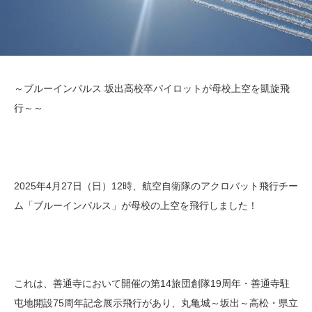
～ブルーインパルス 坂出高校卒パイロットが母校上空を凱旋飛
行～～
2025年4月27日（日）12時、航空自衛隊のアクロバット飛行チー
ム「ブルーインパルス」が母校の上空を飛行しました！
これは、善通寺において開催の第14旅団創隊19周年・善通寺駐
屯地開設75周年記念展示飛行があり、丸亀城～坂出～高松・県立