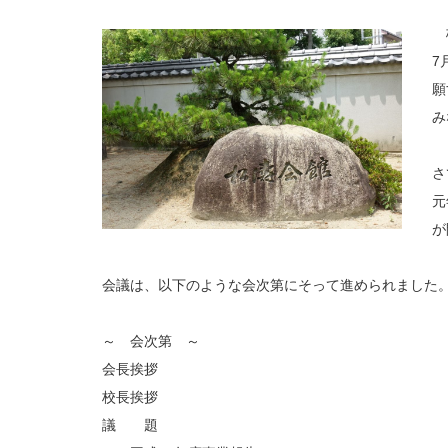
梅
7
願
み
さ
元
が
会議は、以下のような会次第にそって進められました
～ 会次第 ～
会長挨拶
校長挨拶
議 題