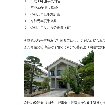
１．平成30年度事業報告
２．平成30年度決算報告
３．令和元年度事業計画
４．令和元年度予算案
５．令和元年度からの役員（案）
各議題の報告事項及び計画案等について承認を得られ
また今後の松濤会の活性化に向けて委員より闊達な意
次回の松濤会 役員会・理事会・評議員会は9月28日を