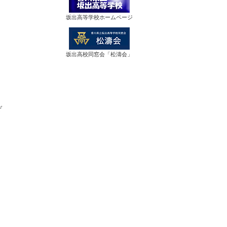
坂出高等学校ホームページ
坂出高校同窓会「松濤会」
ぞ