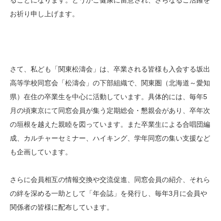
お祈り申し上げます。
さて、私ども「関東松濤会」は、卒業される皆様も入会する坂出
高等学校同窓会「松濤会」の下部組織で、関東圏（北海道～愛知
県）在住の卒業生を中心に活動しています。具体的には、毎年5
月の頃東京にて同窓会員が集う定期総会・懇親会があり、卒年次
の垣根を越えた親睦を図っています。また卒業生による合唱団編
成、カルチャーセミナー、ハイキング、学年同窓の集い支援など
も企画しています。
さらに会員相互の情報交換や交流促進、同窓会員の紹介、それら
の絆を深める一助として「年会誌」を発行し、毎年3月に会員や
関係者の皆様に配布しています。