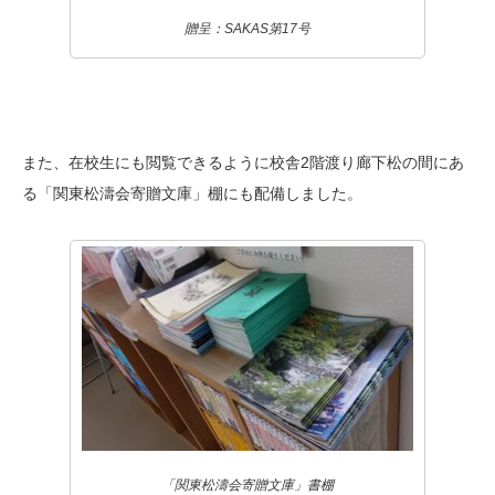
贈呈：SAKAS第17号
また、在校生にも閲覧できるように校舎2階渡り廊下松の間にあ
る「関東松濤会寄贈文庫」棚にも配備しました。
「関東松濤会寄贈文庫」書棚