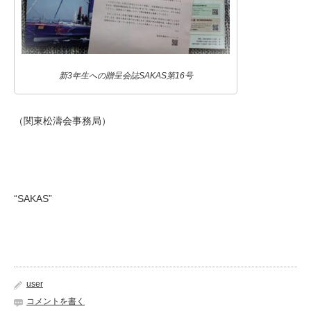
新3年生への贈呈会誌SAKAS第16号
（関東松濤会事務局）
“SAKAS”
user
コメントを書く