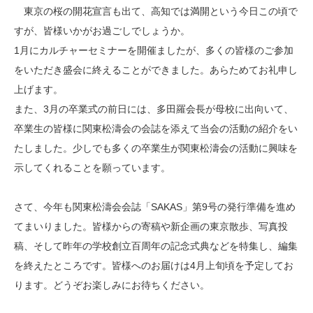
東京の桜の開花宣言も出て、高知では満開という今日この頃で
すが、皆様いかがお過ごしでしょうか。
1月にカルチャーセミナーを開催ましたが、多くの皆様のご参加
をいただき盛会に終えることができました。あらためてお礼申し
上げます。
また、3月の卒業式の前日には、多田羅会長が母校に出向いて、
卒業生の皆様に関東松濤会の会誌を添えて当会の活動の紹介をい
たしました。少しでも多くの卒業生が関東松濤会の活動に興味を
示してくれることを願っています。
さて、今年も関東松濤会会誌「SAKAS」第9号の発行準備を進め
てまいりました。皆様からの寄稿や新企画の東京散歩、写真投
稿、そして昨年の学校創立百周年の記念式典などを特集し、編集
を終えたところです。皆様へのお届けは4月上旬頃を予定してお
ります。どうぞお楽しみにお待ちください。