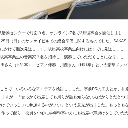
立大原地域活動センターで対面３名、オンライン7名で2月理事会を開催しまし
月25日（日）のサンケイビルでの総会準備に関するものでした。SAKAS
旬にかけて順次発送します。坂出高校卒業生向けにはすでに発送しまし
、坂高卒業生の音楽家３名を招待し、演奏していただくことになりまし
田さん（H31卒）、ピアノ伴奏：川西さん（H01卒）という豪華メンバ
うことで、いろいろなアイデアを検討しました。事前PRの工夫とか、抽
りますが、「せっかく出席しても周りが誰も知らない人ばかりとだとつ
かけていっしょに参加するのがよい」という意見が出ました。もっとも
を作って配り、役員を中心に学年幹事の方にも出席の声掛けをしていた