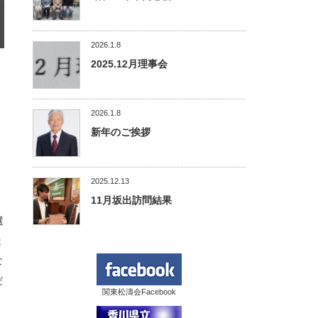
2026.1.8
2025.12月理事会
2026.1.8
新年のご挨拶
2025.12.13
11月坂出訪問結果
選
ま
な
だ
関東松濤会Facebook