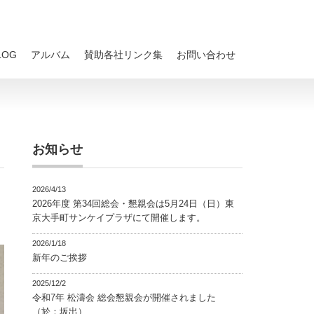
LOG
アルバム
賛助各社リンク集
お問い合わせ
お知らせ
2026/4/13
2026年度 第34回総会・懇親会は5月24日（日）東
京大手町サンケイプラザにて開催します。
2026/1/18
新年のご挨拶
2025/12/2
令和7年 松濤会 総会懇親会が開催されました
（於：坂出）