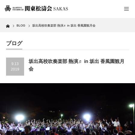
Home
BLOG
坂出高校吹奏楽部 熱演♬ in 坂出 香風園観月会
ブログ
坂出高校吹奏楽部 熱演♬ in 坂出 香風園観月
9.13
会
2019