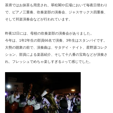
茶席ではお抹茶も用意され、翠松閣や広場において毎夜日替わり
で、ピアノ三重奏、吹奏楽部の演奏会、ジャスサックス四重奏、
そして邦楽演奏会などが行われています。
昨夜12日には、母校の吹奏楽部の演奏会がありました。
今年は、1年2年生の部員66名で演奏、3年生はスタンバイです。
大勢の聴衆の前で、演奏曲は、サタデイ・ナイト、星野源コレク
ション、部員による楽器紹介、そして十八番の宝島などが演奏さ
れ、フレッシュでめちゃ楽しすぎる♫って感じでした。