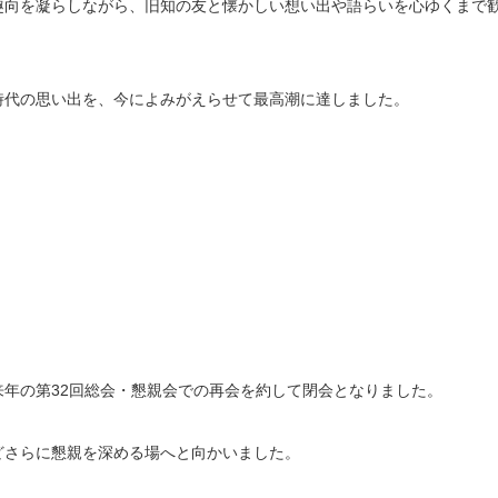
趣向を凝らしながら、旧知の友と懐かしい想い出や語らいを心ゆくまで
時代の思い出を、今によみがえらせて最高潮に達しました。
年の第32回総会・懇親会での再会を約して閉会となりました。
どさらに懇親を深める場へと向かいました。