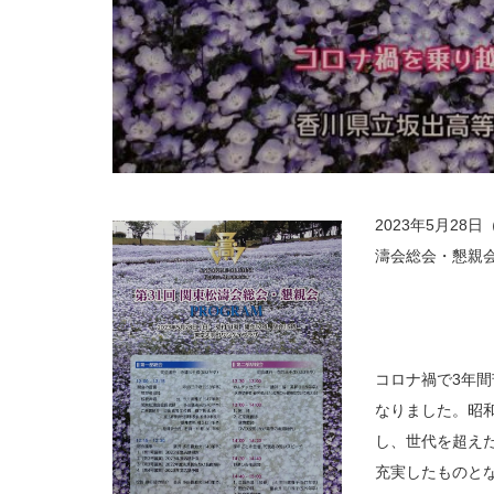
2023年5月2
濤会総会・懇親
コロナ禍で3年
なりました。昭和
し、世代を超え
充実したものと