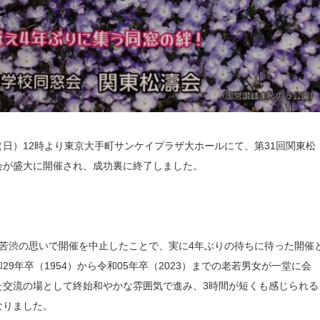
8日（日）12時より東京大手町サンケイプラザ大ホールにて、第31回関東松
会が盛大に開催され、成功裏に終了しました。
間苦渋の思いで開催を中止したことで、実に4年ぶりの待ちに待った開催
29年卒（1954）から令和05年卒（2023）までの老若男女が一堂に会
た交流の場として終始和やかな雰囲気で進み、3時間が短くも感じられる
なりました。