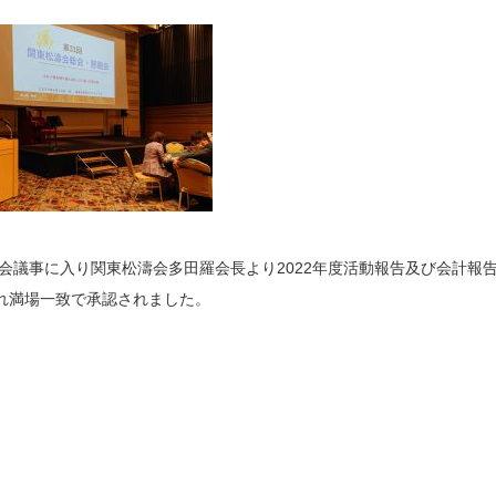
会議事に入り関東松濤会多田羅会長より2022年度活動報告及び会計報
され満場一致で承認されました。