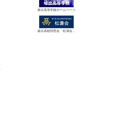
坂出高等学校ホームページ
坂出高校同窓会「松濤会」
告